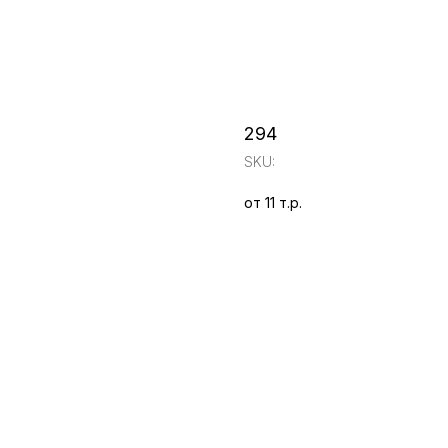
294
SKU:
от 11 т.р.