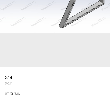
314
SKU:
от 12 т.р.