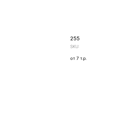
255
SKU:
от 7 т.р.