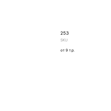
253
SKU:
от 9 т.р.