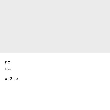
90
SKU:
от 2 т.р.