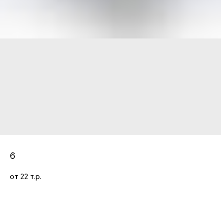
6
от 22 т.р.